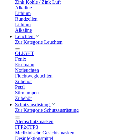
Zink Kohle / Zink Luft
Alkaline
Lithium
Rundzellen
Lithium
Alkaline
Leuchten
Zur Kategorie Leuchten
OLIGHT
Fenix
Eisemann
Notleuchten
Fluchtwegleuchten
Zubehör
Petzl
Stirnlampen
Zubehör
Schutzausrüstung
Zur Kategorie Schutzausrüstung
Atemschutzmasken
FFP2/FFP3
Medizinische Gesichtsmasken
Desinfektionsmittel