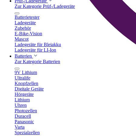
Prüf-/Ladegeräte
Zur Kategorie Prüf-/Ladegeräte
Batterietester
Ladegeräte
Zubehör
E-Bike-Vision
Mascot
Ladegeräte für Bleiakku
Ladegeräte für LI-Ion
Batterien
Zur Kategorie Batterien
9V Lithium
Ultralife
Knopfzellen
Digitale Geräte
Hörgeräte
Lithium
Uhren
Photozellen
Duracell
Panasonic
Varta
Spezialzellen