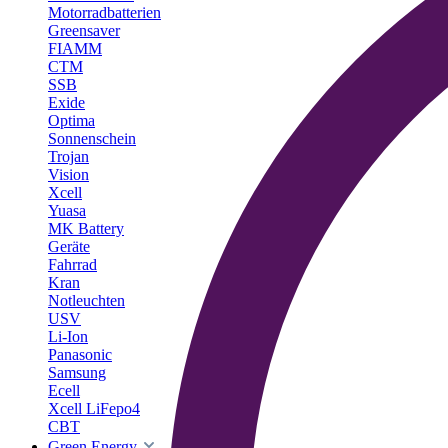
Motorradbatterien
Greensaver
FIAMM
CTM
SSB
Exide
Optima
Sonnenschein
Trojan
Vision
Xcell
Yuasa
MK Battery
Geräte
Fahrrad
Kran
Notleuchten
USV
Li-Ion
Panasonic
Samsung
Ecell
Xcell LiFepo4
CBT
Green Energy