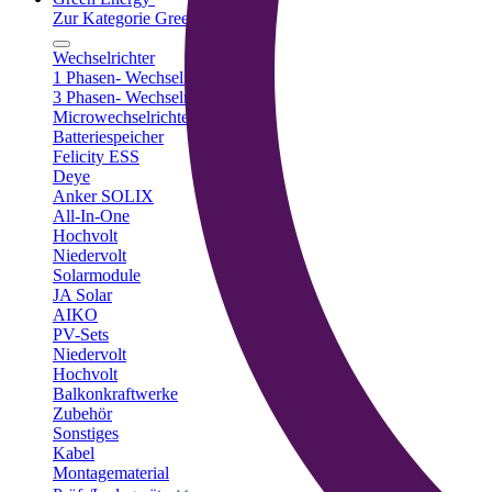
Zur Kategorie Green Energy
Wechselrichter
1 Phasen- Wechselrichter
3 Phasen- Wechselrichter
Microwechselrichter
Batteriespeicher
Felicity ESS
Deye
Anker SOLIX
All-In-One
Hochvolt
Niedervolt
Solarmodule
JA Solar
AIKO
PV-Sets
Niedervolt
Hochvolt
Balkonkraftwerke
Zubehör
Sonstiges
Kabel
Montagematerial