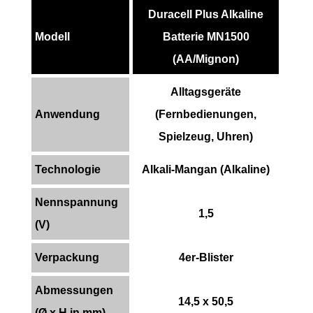
Duracell Plus Alkaline
Modell
Batterie MN1500
(AA/Mignon)
Alltagsgeräte
Anwendung
(Fernbedienungen,
Spielzeug, Uhren)
Technologie
Alkali-Mangan (Alkaline)
Nennspannung
1,5
(V)
Verpackung
4er-Blister
Abmessungen
14,5 x 50,5
(Ø x H in mm)