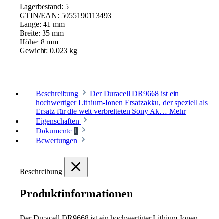
Lagerbestand:
5
GTIN/EAN:
5055190113493
Länge:
41 mm
Breite:
35 mm
Höhe:
8 mm
Gewicht:
0.023 kg
Beschreibung
Der Duracell DR9668 ist ein
hochwertiger Lithium-Ionen Ersatzakku, der speziell als
Ersatz für die weit verbreiteten Sony Ak…
Mehr
Eigenschaften
Dokumente
1
Bewertungen
Beschreibung
Produktinformationen
Der Duracell DR9668 ist ein hochwertiger Lithium-Ionen 