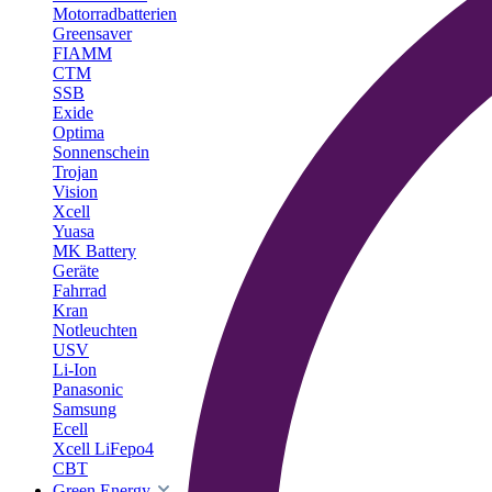
Motorradbatterien
Greensaver
FIAMM
CTM
SSB
Exide
Optima
Sonnenschein
Trojan
Vision
Xcell
Yuasa
MK Battery
Geräte
Fahrrad
Kran
Notleuchten
USV
Li-Ion
Panasonic
Samsung
Ecell
Xcell LiFepo4
CBT
Green Energy