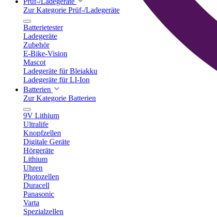
Prüf-/Ladegeräte
Zur Kategorie Prüf-/Ladegeräte
Batterietester
Ladegeräte
Zubehör
E-Bike-Vision
Mascot
Ladegeräte für Bleiakku
Ladegeräte für LI-Ion
Batterien
Zur Kategorie Batterien
9V Lithium
Ultralife
Knopfzellen
Digitale Geräte
Hörgeräte
Lithium
Uhren
Photozellen
Duracell
Panasonic
Varta
Spezialzellen