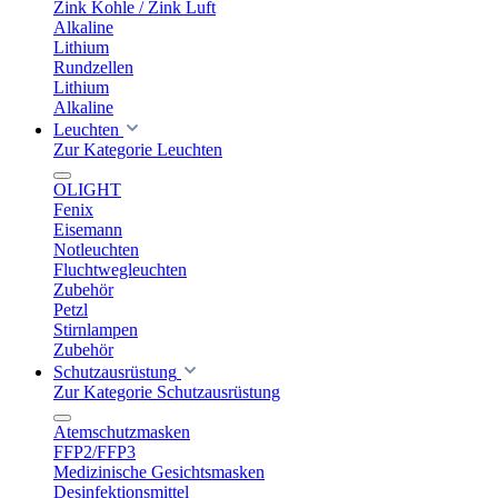
Zink Kohle / Zink Luft
Alkaline
Lithium
Rundzellen
Lithium
Alkaline
Leuchten
Zur Kategorie Leuchten
OLIGHT
Fenix
Eisemann
Notleuchten
Fluchtwegleuchten
Zubehör
Petzl
Stirnlampen
Zubehör
Schutzausrüstung
Zur Kategorie Schutzausrüstung
Atemschutzmasken
FFP2/FFP3
Medizinische Gesichtsmasken
Desinfektionsmittel