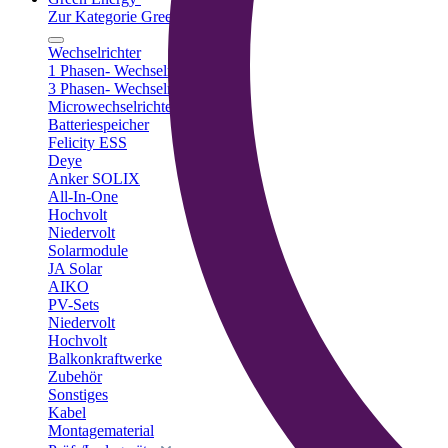
Zur Kategorie Green Energy
Wechselrichter
1 Phasen- Wechselrichter
3 Phasen- Wechselrichter
Microwechselrichter
Batteriespeicher
Felicity ESS
Deye
Anker SOLIX
All-In-One
Hochvolt
Niedervolt
Solarmodule
JA Solar
AIKO
PV-Sets
Niedervolt
Hochvolt
Balkonkraftwerke
Zubehör
Sonstiges
Kabel
Montagematerial