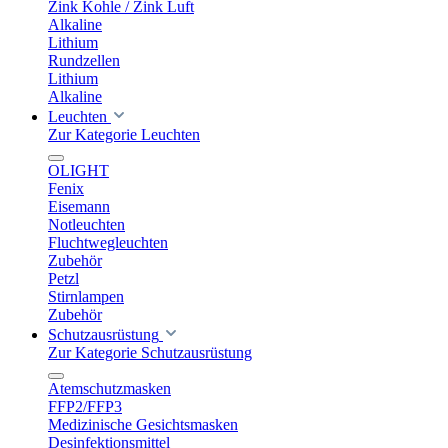
Zink Kohle / Zink Luft
Alkaline
Lithium
Rundzellen
Lithium
Alkaline
Leuchten
Zur Kategorie Leuchten
OLIGHT
Fenix
Eisemann
Notleuchten
Fluchtwegleuchten
Zubehör
Petzl
Stirnlampen
Zubehör
Schutzausrüstung
Zur Kategorie Schutzausrüstung
Atemschutzmasken
FFP2/FFP3
Medizinische Gesichtsmasken
Desinfektionsmittel