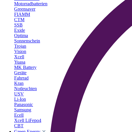
Motorradbatterien
Greensaver
FIAMM
CTM
SSB
Exide
Optima
Sonnenschein
Trojan
Vision
Xcell
Yuasa
MK Battery
Geräte
Fahrrad
Kran
Notleuchten
USV
Li-Ion
Panasonic
Samsung
Ecell
Xcell LiFepo4
CBT
Green Energy