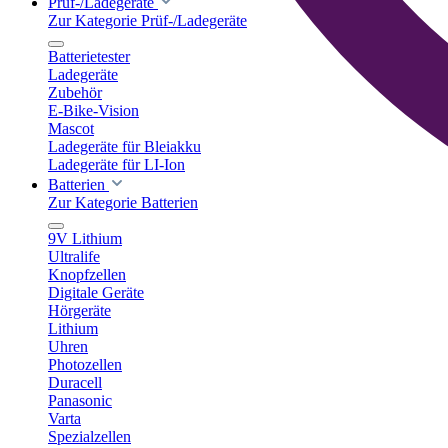
Prüf-/Ladegeräte
Zur Kategorie Prüf-/Ladegeräte
Batterietester
Ladegeräte
Zubehör
E-Bike-Vision
Mascot
Ladegeräte für Bleiakku
Ladegeräte für LI-Ion
Batterien
Zur Kategorie Batterien
9V Lithium
Ultralife
Knopfzellen
Digitale Geräte
Hörgeräte
Lithium
Uhren
Photozellen
Duracell
Panasonic
Varta
Spezialzellen