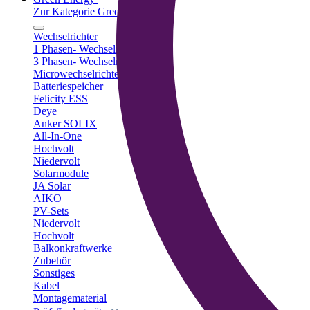
Zur Kategorie Green Energy
Wechselrichter
1 Phasen- Wechselrichter
3 Phasen- Wechselrichter
Microwechselrichter
Batteriespeicher
Felicity ESS
Deye
Anker SOLIX
All-In-One
Hochvolt
Niedervolt
Solarmodule
JA Solar
AIKO
PV-Sets
Niedervolt
Hochvolt
Balkonkraftwerke
Zubehör
Sonstiges
Kabel
Montagematerial