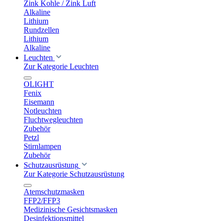
Zink Kohle / Zink Luft
Alkaline
Lithium
Rundzellen
Lithium
Alkaline
Leuchten
Zur Kategorie Leuchten
OLIGHT
Fenix
Eisemann
Notleuchten
Fluchtwegleuchten
Zubehör
Petzl
Stirnlampen
Zubehör
Schutzausrüstung
Zur Kategorie Schutzausrüstung
Atemschutzmasken
FFP2/FFP3
Medizinische Gesichtsmasken
Desinfektionsmittel