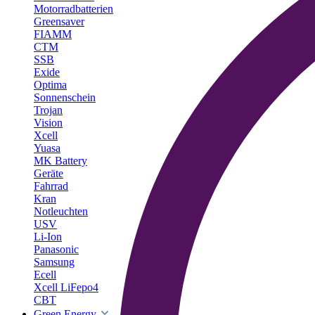
Motorradbatterien
Greensaver
FIAMM
CTM
SSB
Exide
Optima
Sonnenschein
Trojan
Vision
Xcell
Yuasa
MK Battery
Geräte
Fahrrad
Kran
Notleuchten
USV
Li-Ion
Panasonic
Samsung
Ecell
Xcell LiFepo4
CBT
Green Energy