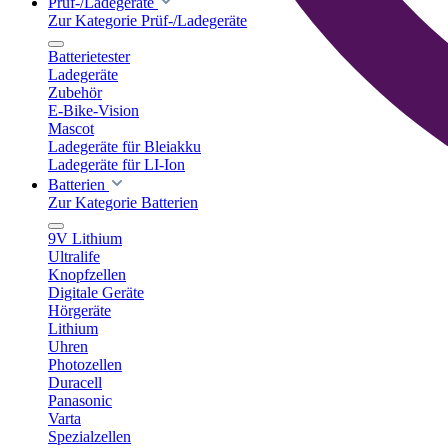
Prüf-/Ladegeräte
Zur Kategorie Prüf-/Ladegeräte
Batterietester
Ladegeräte
Zubehör
E-Bike-Vision
Mascot
Ladegeräte für Bleiakku
Ladegeräte für LI-Ion
Batterien
Zur Kategorie Batterien
9V Lithium
Ultralife
Knopfzellen
Digitale Geräte
Hörgeräte
Lithium
Uhren
Photozellen
Duracell
Panasonic
Varta
Spezialzellen