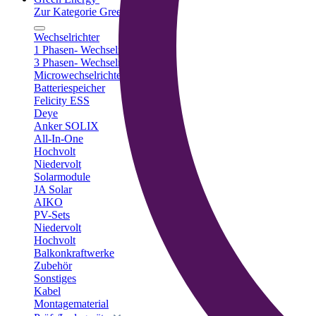
Zur Kategorie Green Energy
Wechselrichter
1 Phasen- Wechselrichter
3 Phasen- Wechselrichter
Microwechselrichter
Batteriespeicher
Felicity ESS
Deye
Anker SOLIX
All-In-One
Hochvolt
Niedervolt
Solarmodule
JA Solar
AIKO
PV-Sets
Niedervolt
Hochvolt
Balkonkraftwerke
Zubehör
Sonstiges
Kabel
Montagematerial