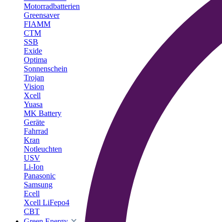
Motorradbatterien
Greensaver
FIAMM
CTM
SSB
Exide
Optima
Sonnenschein
Trojan
Vision
Xcell
Yuasa
MK Battery
Geräte
Fahrrad
Kran
Notleuchten
USV
Li-Ion
Panasonic
Samsung
Ecell
Xcell LiFepo4
CBT
Green Energy