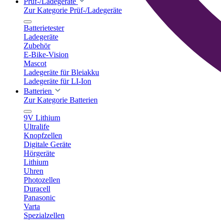
Prüf-/Ladegeräte
Zur Kategorie Prüf-/Ladegeräte
Batterietester
Ladegeräte
Zubehör
E-Bike-Vision
Mascot
Ladegeräte für Bleiakku
Ladegeräte für LI-Ion
Batterien
Zur Kategorie Batterien
9V Lithium
Ultralife
Knopfzellen
Digitale Geräte
Hörgeräte
Lithium
Uhren
Photozellen
Duracell
Panasonic
Varta
Spezialzellen