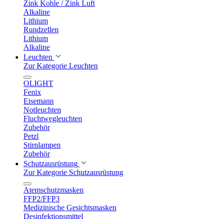
Zink Kohle / Zink Luft
Alkaline
Lithium
Rundzellen
Lithium
Alkaline
Leuchten
Zur Kategorie Leuchten
OLIGHT
Fenix
Eisemann
Notleuchten
Fluchtwegleuchten
Zubehör
Petzl
Stirnlampen
Zubehör
Schutzausrüstung
Zur Kategorie Schutzausrüstung
Atemschutzmasken
FFP2/FFP3
Medizinische Gesichtsmasken
Desinfektionsmittel