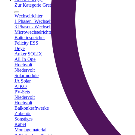
Zur Kategorie Green Energy
Wechselrichter
1 Phasen- Wechselrichter
3 Phasen- Wechselrichter
Microwechselrichter
Batteriespeicher
Felicity ESS
Deye
Anker SOLIX
All-In-One
Hochvolt
Niedervolt
Solarmodule
JA Solar
AIKO
PV-Sets
Niedervolt
Hochvolt
Balkonkraftwerke
Zubehör
Sonstiges
Kabel
Montagematerial