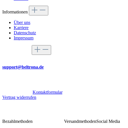
Informationen
Über uns
Karriere
Datenschutz
Impressum
Service-Hotline
Per Mail
support@beltrona.de
Mo-Do 9:00 - 17:00 Uhr
Fr 08:00 - 14:00 Uhr
Oder über unser
Kontaktformular
.
Vertrag widerrufen
Bezahlmethoden
Versandmethoden
Social Media