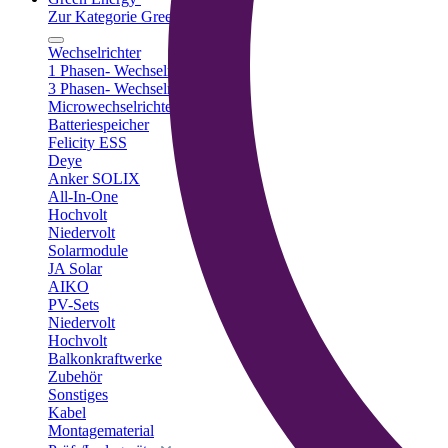
Zur Kategorie Green Energy
Wechselrichter
1 Phasen- Wechselrichter
3 Phasen- Wechselrichter
Microwechselrichter
Batteriespeicher
Felicity ESS
Deye
Anker SOLIX
All-In-One
Hochvolt
Niedervolt
Solarmodule
JA Solar
AIKO
PV-Sets
Niedervolt
Hochvolt
Balkonkraftwerke
Zubehör
Sonstiges
Kabel
Montagematerial