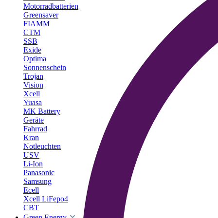
Motorradbatterien
Greensaver
FIAMM
CTM
SSB
Exide
Optima
Sonnenschein
Trojan
Vision
Xcell
Yuasa
MK Battery
Geräte
Fahrrad
Kran
Notleuchten
USV
Li-Ion
Panasonic
Samsung
Ecell
Xcell LiFepo4
CBT
Green Energy