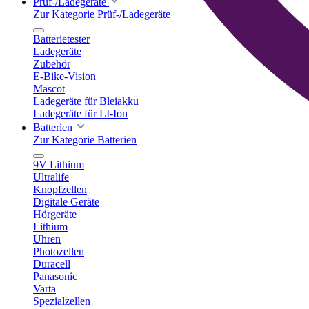
Prüf-/Ladegeräte
Zur Kategorie Prüf-/Ladegeräte
Batterietester
Ladegeräte
Zubehör
E-Bike-Vision
Mascot
Ladegeräte für Bleiakku
Ladegeräte für LI-Ion
Batterien
Zur Kategorie Batterien
9V Lithium
Ultralife
Knopfzellen
Digitale Geräte
Hörgeräte
Lithium
Uhren
Photozellen
Duracell
Panasonic
Varta
Spezialzellen