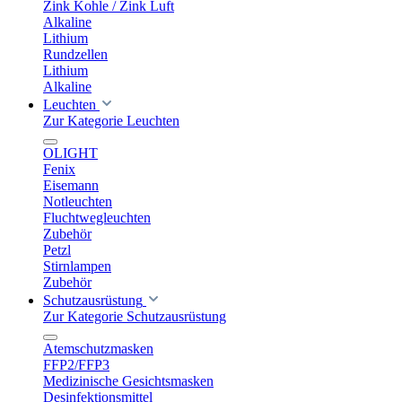
Zink Kohle / Zink Luft
Alkaline
Lithium
Rundzellen
Lithium
Alkaline
Leuchten
Zur Kategorie Leuchten
OLIGHT
Fenix
Eisemann
Notleuchten
Fluchtwegleuchten
Zubehör
Petzl
Stirnlampen
Zubehör
Schutzausrüstung
Zur Kategorie Schutzausrüstung
Atemschutzmasken
FFP2/FFP3
Medizinische Gesichtsmasken
Desinfektionsmittel