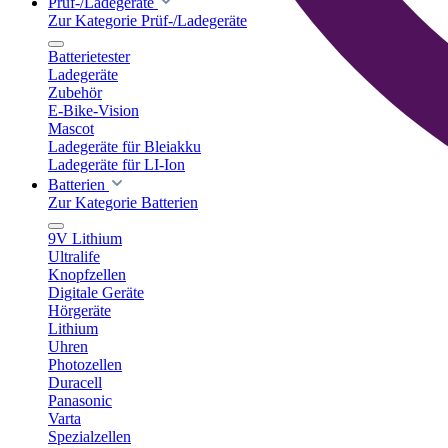
Prüf-/Ladegeräte
Zur Kategorie Prüf-/Ladegeräte
Batterietester
Ladegeräte
Zubehör
E-Bike-Vision
Mascot
Ladegeräte für Bleiakku
Ladegeräte für LI-Ion
Batterien
Zur Kategorie Batterien
9V Lithium
Ultralife
Knopfzellen
Digitale Geräte
Hörgeräte
Lithium
Uhren
Photozellen
Duracell
Panasonic
Varta
Spezialzellen