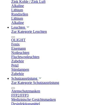
Zink Kohle / Zink Luft
Alkaline
Lithium
Rundzellen
Lithium
Alkaline
Leuchten
Zur Kategorie Leuchten
OLIGHT
Fenix
Eisemann
Notleuchten
Fluchtwegleuchten
Zubehör
Petzl
Stirnlampen
Zubehör
Schutzausrüstung
Zur Kategorie Schutzausrüstung
Atemschutzmasken
FFP2/FFP3
Medizinische Gesichtsmasken
Desinfektionsmittel