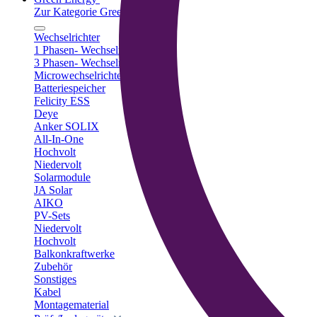
Zur Kategorie Green Energy
Wechselrichter
1 Phasen- Wechselrichter
3 Phasen- Wechselrichter
Microwechselrichter
Batteriespeicher
Felicity ESS
Deye
Anker SOLIX
All-In-One
Hochvolt
Niedervolt
Solarmodule
JA Solar
AIKO
PV-Sets
Niedervolt
Hochvolt
Balkonkraftwerke
Zubehör
Sonstiges
Kabel
Montagematerial