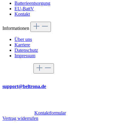
Batterieentsorgung
EU-BattV
Kontakt
Informationen
Über uns
Karriere
Datenschutz
Impressum
Service-Hotline
Per Mail
support@beltrona.de
Mo-Do 9:00 - 17:00 Uhr
Fr 08:00 - 14:00 Uhr
Oder über unser
Kontaktformular
.
Vertrag widerrufen