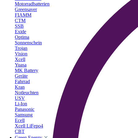
Motorradbatterien
Greensaver
FIAMM
CTM
SSB
Exide
Optima
Sonnenschein
Trojan
Vision
Xcell
Yuasa
MK Battery
Geräte
Fahrrad
Kran
Notleuchten
USV
Li-Ion
Panasonic
Samsung
Ecell
Xcell LiFepo4
CBT
Green Energy