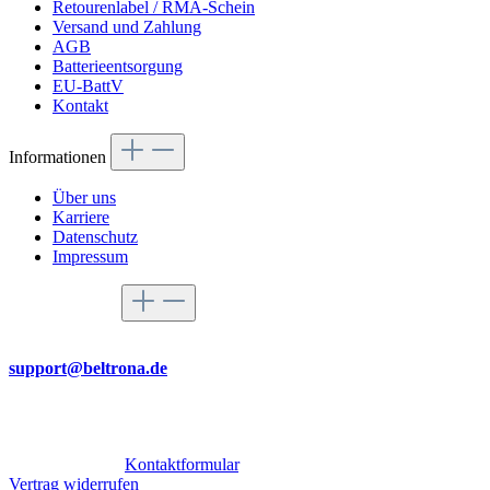
Retourenlabel / RMA-Schein
Versand und Zahlung
AGB
Batterieentsorgung
EU-BattV
Kontakt
Informationen
Über uns
Karriere
Datenschutz
Impressum
Service-Hotline
Per Mail
support@beltrona.de
Mo-Do 9:00 - 17:00 Uhr
Fr 08:00 - 14:00 Uhr
Oder über unser
Kontaktformular
.
Vertrag widerrufen