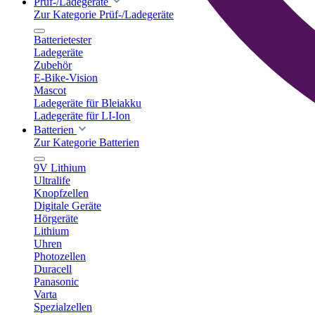
Prüf-/Ladegeräte
Zur Kategorie Prüf-/Ladegeräte
Batterietester
Ladegeräte
Zubehör
E-Bike-Vision
Mascot
Ladegeräte für Bleiakku
Ladegeräte für LI-Ion
Batterien
Zur Kategorie Batterien
9V Lithium
Ultralife
Knopfzellen
Digitale Geräte
Hörgeräte
Lithium
Uhren
Photozellen
Duracell
Panasonic
Varta
Spezialzellen