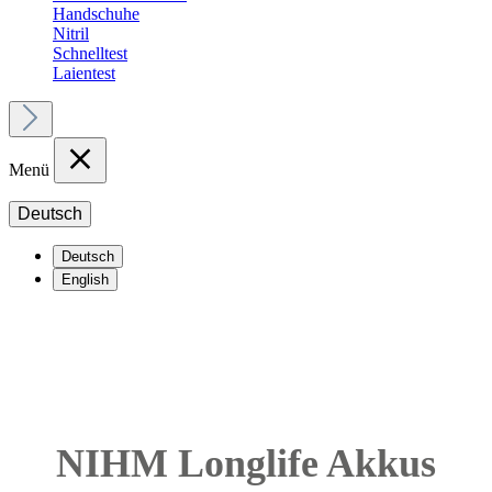
Handschuhe
Nitril
Schnelltest
Laientest
Menü
Deutsch
Deutsch
English
NIHM Longlife Akkus