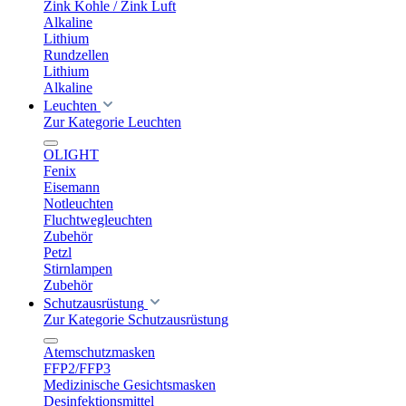
Zink Kohle / Zink Luft
Alkaline
Lithium
Rundzellen
Lithium
Alkaline
Leuchten
Zur Kategorie Leuchten
OLIGHT
Fenix
Eisemann
Notleuchten
Fluchtwegleuchten
Zubehör
Petzl
Stirnlampen
Zubehör
Schutzausrüstung
Zur Kategorie Schutzausrüstung
Atemschutzmasken
FFP2/FFP3
Medizinische Gesichtsmasken
Desinfektionsmittel