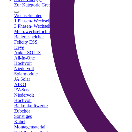
Zur Kategorie Green Energy
Wechselrichter
1 Phasen- Wechselrichter
3 Phasen- Wechselrichter
Microwechselrichter
Batteriespeicher
Felicity ESS
Deye
Anker SOLIX
All-In-One
Hochvolt
Niedervolt
Solarmodule
JA Solar
AIKO
PV-Sets
Niedervolt
Hochvolt
Balkonkraftwerke
Zubehör
Sonstiges
Kabel
Montagematerial