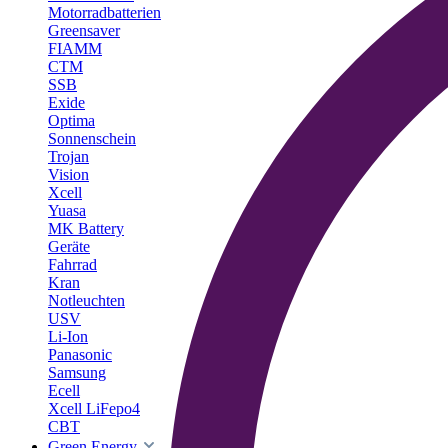
Motorradbatterien
Greensaver
FIAMM
CTM
SSB
Exide
Optima
Sonnenschein
Trojan
Vision
Xcell
Yuasa
MK Battery
Geräte
Fahrrad
Kran
Notleuchten
USV
Li-Ion
Panasonic
Samsung
Ecell
Xcell LiFepo4
CBT
Green Energy