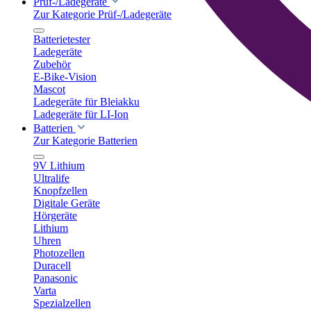
Prüf-/Ladegeräte
Zur Kategorie Prüf-/Ladegeräte
Batterietester
Ladegeräte
Zubehör
E-Bike-Vision
Mascot
Ladegeräte für Bleiakku
Ladegeräte für LI-Ion
Batterien
Zur Kategorie Batterien
9V Lithium
Ultralife
Knopfzellen
Digitale Geräte
Hörgeräte
Lithium
Uhren
Photozellen
Duracell
Panasonic
Varta
Spezialzellen