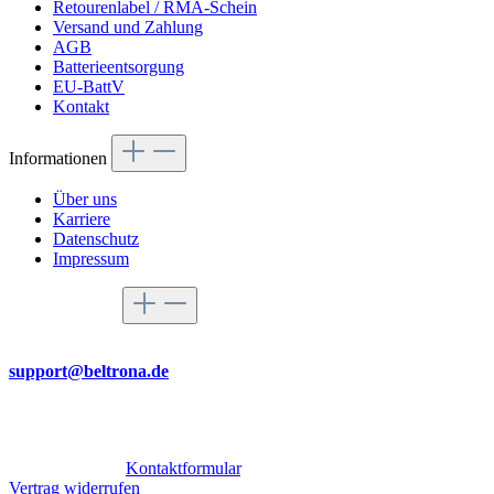
Retourenlabel / RMA-Schein
Versand und Zahlung
AGB
Batterieentsorgung
EU-BattV
Kontakt
Informationen
Über uns
Karriere
Datenschutz
Impressum
Service-Hotline
Per Mail
support@beltrona.de
Mo-Do 9:00 - 17:00 Uhr
Fr 08:00 - 14:00 Uhr
Oder über unser
Kontaktformular
.
Vertrag widerrufen