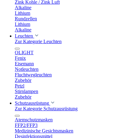
Zink Kohle / Zink Luft
Alkaline
Lithium
Rundzellen
Lithium
Alkaline
Leuchten
Zur Kategorie Leuchten
OLIGHT
Fenix
Eisemann
Notleuchten
Fluchtwegleuchten
Zubehör
Petzl
Stirnlampen
Zubehör
Schutzausrüstung
Zur Kategorie Schutzausrüstung
Atemschutzmasken
FFP2/FFP3
Medizinische Gesichtsmasken
Desinfektionsmittel