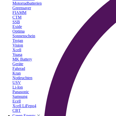
Motorradbatterien
Greensaver
FIAMM
CTM
SSB
Exide
Optima
Sonnenschein
Trojan
Vision
Xcell
Yuasa
MK Battery
Geräte
Fahrrad
Kran
Notleuchten
USV
Li-Ion
Panasonic
Samsung
Ecell
Xcell LiFepo4
CBT
Green Energy