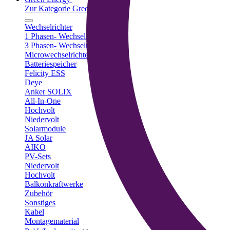
Zur Kategorie Green Energy
Wechselrichter
1 Phasen- Wechselrichter
3 Phasen- Wechselrichter
Microwechselrichter
Batteriespeicher
Felicity ESS
Deye
Anker SOLIX
All-In-One
Hochvolt
Niedervolt
Solarmodule
JA Solar
AIKO
PV-Sets
Niedervolt
Hochvolt
Balkonkraftwerke
Zubehör
Sonstiges
Kabel
Montagematerial