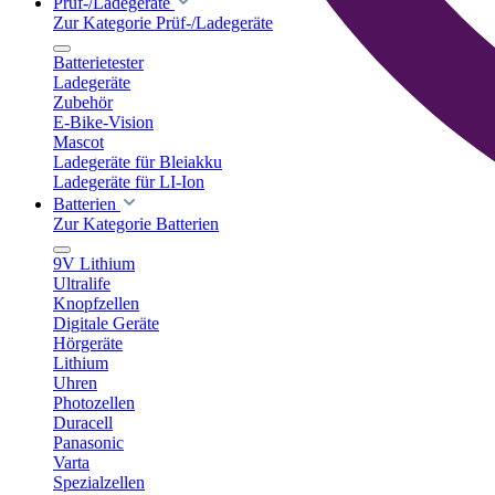
Prüf-/Ladegeräte
Zur Kategorie Prüf-/Ladegeräte
Batterietester
Ladegeräte
Zubehör
E-Bike-Vision
Mascot
Ladegeräte für Bleiakku
Ladegeräte für LI-Ion
Batterien
Zur Kategorie Batterien
9V Lithium
Ultralife
Knopfzellen
Digitale Geräte
Hörgeräte
Lithium
Uhren
Photozellen
Duracell
Panasonic
Varta
Spezialzellen