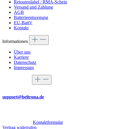
Retourenlabel / RMA-Schein
Versand und Zahlung
AGB
Batterieentsorgung
EU-BattV
Kontakt
Informationen
Über uns
Karriere
Datenschutz
Impressum
Service-Hotline
Per Mail
support@beltrona.de
Mo-Do 9:00 - 17:00 Uhr
Fr 08:00 - 14:00 Uhr
Oder über unser
Kontaktformular
.
Vertrag widerrufen