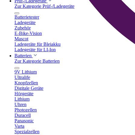
Prüf-/Ladegeräte
Zur Kategorie Prüf-/Ladegeräte
Batterietester
Ladegeräte
Zubehör
E-Bike-Vision
Mascot
Ladegeräte für Bleiakku
Ladegeräte für LI-Ion
Batterien
Zur Kategorie Batterien
9V Lithium
Ultralife
Knopfzellen
Digitale Geräte
Hörgeräte
Lithium
Uhren
Photozellen
Duracell
Panasonic
Varta
Spezialzellen