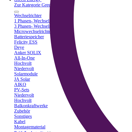
Zur Kategorie Green Energy
Wechselrichter
1 Phasen- Wechselrichter
3 Phasen- Wechselrichter
Microwechselrichter
Batteriespeicher
Felicity ESS
Deye
Anker SOLIX
All-In-One
Hochvolt
Niedervolt
Solarmodule
JA Solar
AIKO
PV-Sets
Niedervolt
Hochvolt
Balkonkraftwerke
Zubehör
Sonstiges
Kabel
Montagematerial