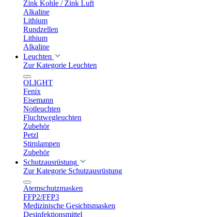
Zink Kohle / Zink Luft
Alkaline
Lithium
Rundzellen
Lithium
Alkaline
Leuchten
Zur Kategorie Leuchten
OLIGHT
Fenix
Eisemann
Notleuchten
Fluchtwegleuchten
Zubehör
Petzl
Stirnlampen
Zubehör
Schutzausrüstung
Zur Kategorie Schutzausrüstung
Atemschutzmasken
FFP2/FFP3
Medizinische Gesichtsmasken
Desinfektionsmittel