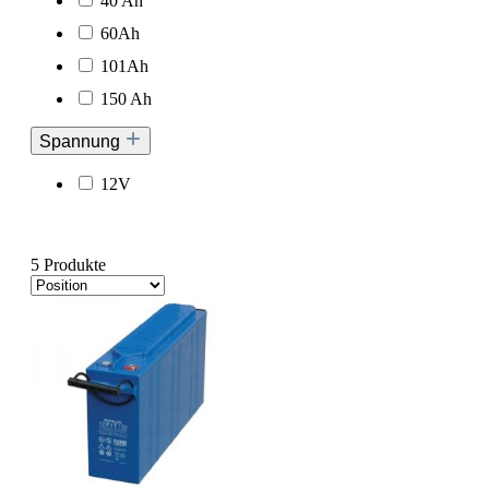
40 Ah
60Ah
101Ah
150 Ah
Spannung
12V
5 Produkte