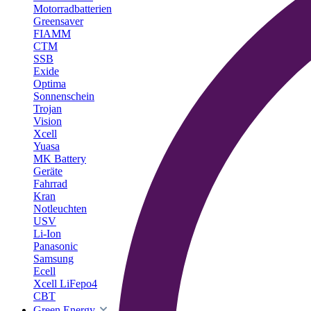
Motorradbatterien
Greensaver
FIAMM
CTM
SSB
Exide
Optima
Sonnenschein
Trojan
Vision
Xcell
Yuasa
MK Battery
Geräte
Fahrrad
Kran
Notleuchten
USV
Li-Ion
Panasonic
Samsung
Ecell
Xcell LiFepo4
CBT
Green Energy