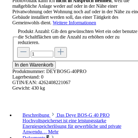
Photovoltaik kann ich
nicht in Anspruch nehmen
, weil die
maßgebliche Anlage weder auf oder in der Nähe einer
Privatwohnung oder Wohnung noch auf oder in der Nähe zu ei
Gebäude installiert werden soll, das einer Tätigkeit des
Gemeinwohls dient.
Weitere Informationen
Produkt Anzahl: Gib den gewünschten Wert ein oder benutze
die Schaltflächen um die Anzahl zu erhöhen oder zu
reduzieren.
In den Warenkorb
Produktnummer:
DEYBOSG-40PRO
Lagerbestand:
0
GTIN/EAN:
4262408221067
Gewicht:
430 kg
Beschreibung
Das Deye BOS-G 40 PRO
Hochvoltspeicherset ist eine leistungsstarke
Energiespeicherlösung für gewerbliche und private
Anwendu…
Mehr
Dokumente
2