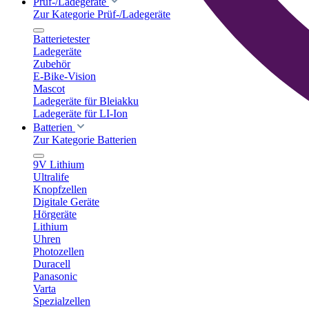
Prüf-/Ladegeräte
Zur Kategorie Prüf-/Ladegeräte
Batterietester
Ladegeräte
Zubehör
E-Bike-Vision
Mascot
Ladegeräte für Bleiakku
Ladegeräte für LI-Ion
Batterien
Zur Kategorie Batterien
9V Lithium
Ultralife
Knopfzellen
Digitale Geräte
Hörgeräte
Lithium
Uhren
Photozellen
Duracell
Panasonic
Varta
Spezialzellen