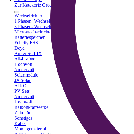
Zur Kategorie Green Energy
Wechselrichter
1 Phasen- Wechselrichter
3 Phasen- Wechselrichter
Microwechselrichter
Batteriespeicher
Felicity ESS
Deye
Anker SOLIX
All-In-One
Hochvolt
Niedervolt
Solarmodule
JA Solar
AIKO
PV-Sets
Niedervolt
Hochvolt
Balkonkraftwerke
Zubehör
Sonstiges
Kabel
Montagematerial