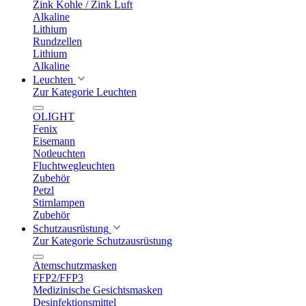
Zink Kohle / Zink Luft
Alkaline
Lithium
Rundzellen
Lithium
Alkaline
Leuchten
Zur Kategorie Leuchten
OLIGHT
Fenix
Eisemann
Notleuchten
Fluchtwegleuchten
Zubehör
Petzl
Stirnlampen
Zubehör
Schutzausrüstung
Zur Kategorie Schutzausrüstung
Atemschutzmasken
FFP2/FFP3
Medizinische Gesichtsmasken
Desinfektionsmittel