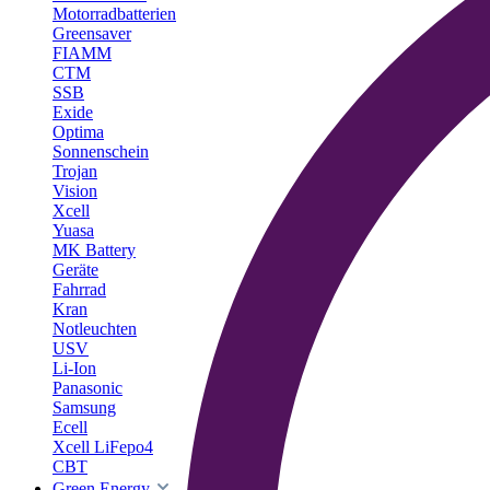
Motorradbatterien
Greensaver
FIAMM
CTM
SSB
Exide
Optima
Sonnenschein
Trojan
Vision
Xcell
Yuasa
MK Battery
Geräte
Fahrrad
Kran
Notleuchten
USV
Li-Ion
Panasonic
Samsung
Ecell
Xcell LiFepo4
CBT
Green Energy