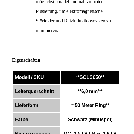
möglichst parallel und nah zur roten 
Plusleitung, um elektromagnetische 
Störfelder und Blitzinduktionsrisiken zu 
minimieren.
Eigenschaften
Modell / SKU
**SOLS650**
Leiterquerschnitt
**6,0 mm²**
Lieferform
**50 Meter Ring**
Farbe
Schwarz (Minuspol)
Nennspannung
DC: 1,5 kV / Max. 1,8 kV