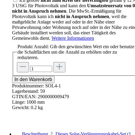
Ich gehöre
nicht zum Kreis der Berechtigten
gemäß § 12 A
3 UStG für Photovoltaik und kann den
Umsatzsteuersatz von
nicht in Anspruch nehmen
. Die MwSt.-Ermäßigung für
Photovoltaik kann ich
nicht in Anspruch nehmen
, weil die
maßgebliche Anlage weder auf oder in der Nähe einer
Privatwohnung oder Wohnung noch auf oder in der Nähe zu ei
Gebäude installiert werden soll, das einer Tätigkeit des
Gemeinwohls dient.
Weitere Informationen
Produkt Anzahl: Gib den gewünschten Wert ein oder benutze
die Schaltflächen um die Anzahl zu erhöhen oder zu
reduzieren.
In den Warenkorb
Produktnummer:
SOL4-1
Lagerbestand:
59
GTIN/EAN:
2900000009479
Länge:
1000 mm
Gewicht:
0.2 kg
Beschreibung
Dieses Solar-Verlängerungskabel-Set (1