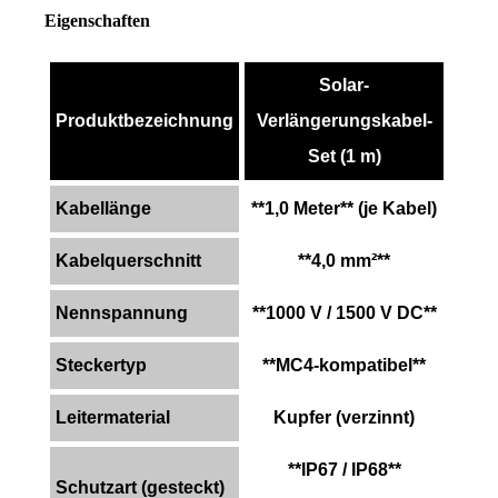
Eigenschaften
Solar-
Produktbezeichnung
Verlängerungskabel-
Set (1 m)
Kabellänge
**1,0 Meter** (je Kabel)
Kabelquerschnitt
**4,0 mm²**
Nennspannung
**1000 V / 1500 V DC**
Steckertyp
**MC4-kompatibel**
Leitermaterial
Kupfer (verzinnt)
**IP67 / IP68**
Schutzart (gesteckt)