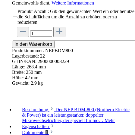
Gemeinwohls dient.
Weitere Informationen
Produkt Anzahl: Gib den gewünschten Wert ein oder benutze
die Schaltflächen um die Anzahl zu erhöhen oder zu
reduzieren.
In den Warenkorb
Produktnummer:
NEPBDM800
Lagerbestand:
22
GTIN/EAN:
2900000008229
Länge:
268.4 mm
Breite:
250 mm
Höhe:
42 mm
Gewicht:
2.9 kg
Beschreibung
Der NEP BDM-800 (Northern Electric
& Power) ist ein leistungsstarker, doppelter
Mikrowechselrichter, der speziell für mo…
Mehr
Eigenschaften
Dokumente
1