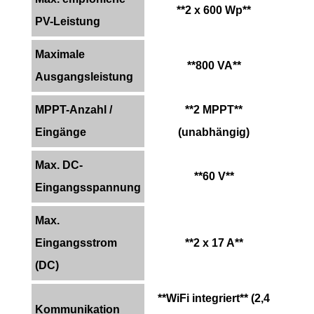
**2 x 600 Wp**
PV-Leistung
Maximale
**800 VA**
Ausgangsleistung
MPPT-Anzahl /
**2 MPPT**
Eingänge
(unabhängig)
Max. DC-
**60 V**
Eingangsspannung
Max.
Eingangsstrom
**2 x 17 A**
(DC)
**WiFi integriert** (2,4
Kommunikation