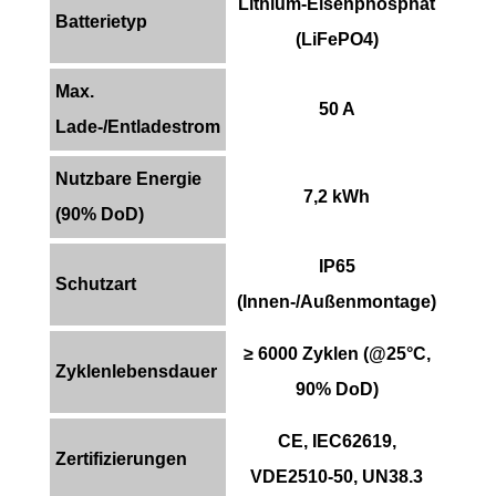
Lithium-Eisenphosphat
Batterietyp
(LiFePO4)
Max.
50 A
Lade-/Entladestrom
Nutzbare Energie
7,2 kWh
(90% DoD)
IP65
Schutzart
(Innen-/Außenmontage)
≥ 6000 Zyklen (@25°C,
Zyklenlebensdauer
90% DoD)
CE, IEC62619,
Zertifizierungen
VDE2510-50, UN38.3