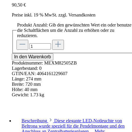
90,50 €
Preise inkl. 19 % MwSt. zzgl. Versandkosten
Produkt Anzahl: Gib den gewünschten Wert ein oder benutze
die Schaltflächen um die Anzahl zu erhöhen oder zu
reduzieren.
In den Warenkorb
Produktnummer:
MEXM82505ZB
Lagerbestand:
0
GTIN/EAN:
4064161229607
Länge:
274 mm
Breite:
720 mm
Höhe:
40 mm
Gewicht:
1.73 kg
Beschreibung
Diese elegante LED-Notleuchte von
Beltrona wurde speziell für die Pendelmontage und den
Anschluss an Zentralbatterieanlagen…
Mehr