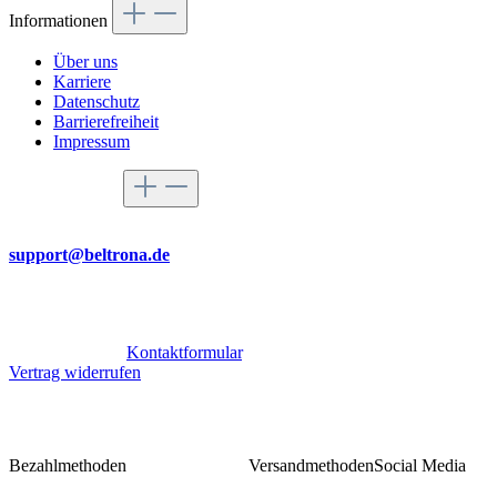
Informationen
Über uns
Karriere
Datenschutz
Barrierefreiheit
Impressum
Service-Hotline
Per Mail
support@beltrona.de
Mo-Do 9:00 - 17:00 Uhr
Fr 08:00 - 14:00 Uhr
Oder über unser
Kontaktformular
.
Vertrag widerrufen
Bezahlmethoden
Versandmethoden
Social Media