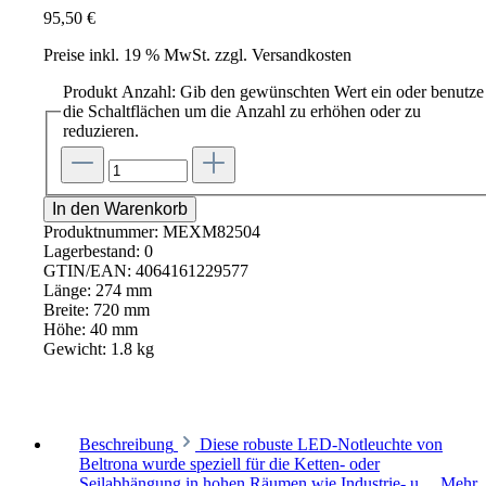
95,50 €
Preise inkl. 19 % MwSt. zzgl. Versandkosten
Produkt Anzahl: Gib den gewünschten Wert ein oder benutze
die Schaltflächen um die Anzahl zu erhöhen oder zu
reduzieren.
In den Warenkorb
Produktnummer:
MEXM82504
Lagerbestand:
0
GTIN/EAN:
4064161229577
Länge:
274 mm
Breite:
720 mm
Höhe:
40 mm
Gewicht:
1.8 kg
Beschreibung
Diese robuste LED-Notleuchte von
Beltrona wurde speziell für die Ketten- oder
Seilabhängung in hohen Räumen wie Industrie- u…
Mehr