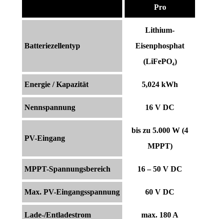
Pro
Lithium-
Batteriezellentyp
Eisenphosphat
(LiFePO₄)
Energie / Kapazität
5,024 kWh
Nennspannung
16 V DC
bis zu 5.000 W (4
PV-Eingang
MPPT)
MPPT-Spannungsbereich
16 – 50 V DC
Max. PV-Eingangsspannung
60 V DC
Lade-/Entladestrom
max. 180 A